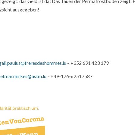
t gezeigt: das Geld ist da! Das Tauen der Permafrostböden zeigt: 
rzsicht ausgegeben!
:
ali.paulus@freresdeshommes.lu
– +352 691 423 179
ietmar.mirkes@astm.lu
– +49-176-62517587