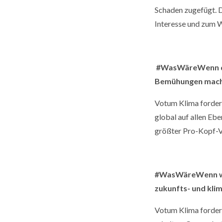
Schaden zugefügt. D
Interesse und zum W
#WasWäreWenn die
Bemühungen mache
Votum Klima fordert
global auf allen Eb
größter Pro-Kopf-V
#WasWäreWenn wir 
zukunfts- und kli
Votum Klima fordert