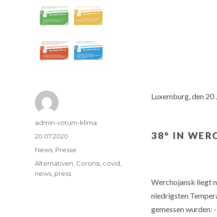
Luxemburg, den 20 
Autor
admin-votum-klima
38° IN WE
Veröffentlicht
20.07.2020
am
Kategorien
News
,
Presse
Tags
Alternativen
,
Corona
,
covid
,
news
,
press
Werchojansk liegt nö
niedrigsten Tempera
gemessen wurden: -7