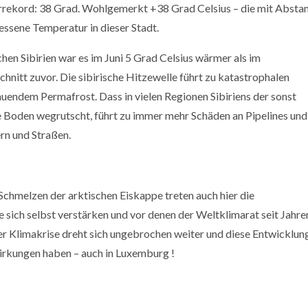
rekord: 38 Grad. Wohlgemerkt +38 Grad Celsius – die mit Absta
ssene Temperatur in dieser Stadt.
hen Sibirien war es im Juni 5 Grad Celsius wärmer als im
hnitt zuvor. Die sibirische Hitzewelle führt zu katastrophalen
endem Permafrost. Dass in vielen Regionen Sibiriens der sonst
 Boden wegrutscht, führt zu immer mehr Schäden an Pipelines und
rn und Straßen.
chmelzen der arktischen Eiskappe treten auch hier die
ie sich selbst verstärken und vor denen der Weltklimarat seit Jahre
der Klimakrise dreht sich ungebrochen weiter und diese Entwicklun
irkungen haben – auch in Luxemburg !