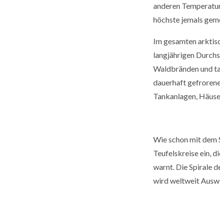
anderen Temperatur
höchste jemals geme
Im gesamten arktisc
langjährigen Durchsc
Waldbränden und tau
dauerhaft gefrorene
Tankanlagen, Häuse
Wie schon mit dem S
Teufelskreise ein, d
warnt. Die Spirale 
wird weltweit Ausw