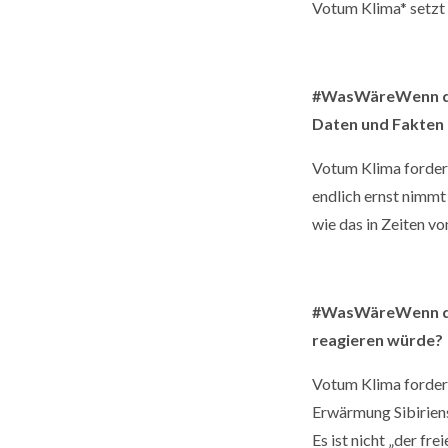
Votum Klima* setzt 
#WasWäreWenn die
Daten und Fakten
Votum Klima fordert
endlich ernst nimm
wie das in Zeiten vo
#WasWäreWenn die
reagieren würde?
Votum Klima fordert
Erwärmung Sibiriens
Es ist nicht „der fr