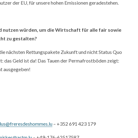
tzer der EU, für unsere hohen Emissionen geradestehen.
utzen würden, um die Wirtschaft für alle fair sowie
ht zu gestalten?
die nächsten Rettungspakete Zukunft und nicht Status Quo
gt: das Geld ist da! Das Tauen der Permafrostböden zeigt:
ht ausgegeben!
ulus@freresdeshommes.lu
– +352 691 423 179
mirkes@astm.lu
– +49-176-62517587