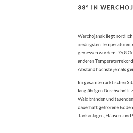
38° IN WERCHO
Werchojansk liegt nördlich d
niedrigsten Temperaturen, d
gemessen wurden: -76,8 Gra
anderen Temperaturrekord:
Abstand höchste jemals gem
Im gesamten arktischen Sibi
langjährigen Durchschnitt z
Waldbränden und tauendem P
dauerhaft gefrorene Boden 
Tankanlagen, Häusern und 