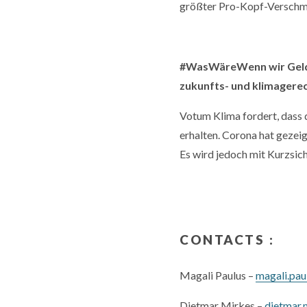
größter Pro-Kopf-Verschmu
#WasWäreWenn wir Geld n
zukunfts- und klimagerec
Votum Klima fordert, dass 
erhalten. Corona hat gezei
Es wird jedoch mit Kurzsic
CONTACTS :
Magali Paulus –
magali.pa
Dietmar Mirkes –
dietmar.