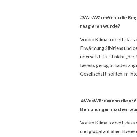
#WasWäreWenn die Regie
reagieren würde?
Votum Klima fordert, dass 
Erwärmung Sibiriens und de
übersetzt. Es ist nicht „de
bereits genug Schaden zuge
Gesellschaft, sollten im In
#WasWäreWenn die größt
Bemühungen machen würd
Votum Klima fordert, dass d
und global auf allen Ebene