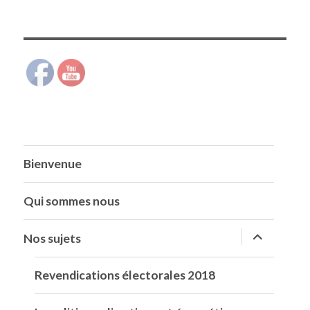
:
Bienvenue
Qui sommes nous
ouvrir
Nos sujets
le
sous-
menu
Revendications électorales 2018