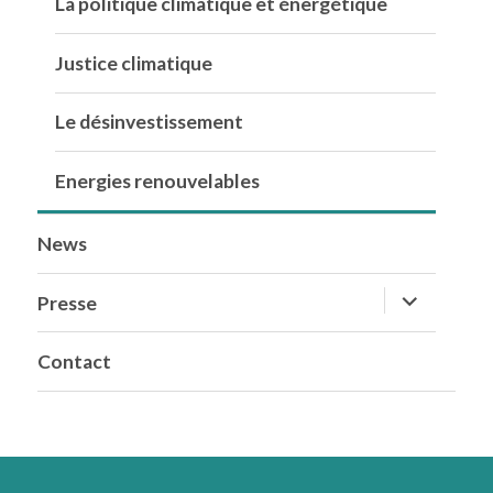
La politique climatique et énergétique
Justice climatique
Le désinvestissement
Energies renouvelables
News
ouvrir
Presse
le
sous-
menu
Contact