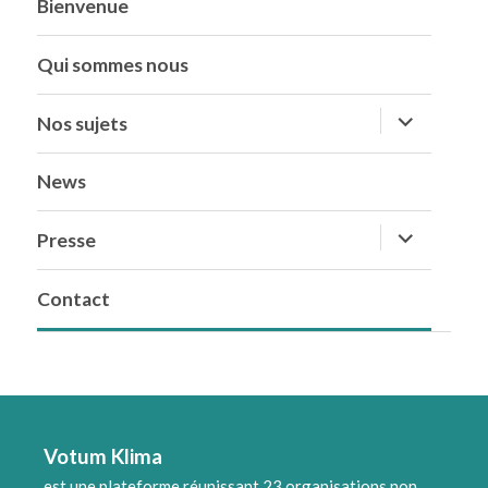
Bienvenue
Qui sommes nous
ouvrir
Nos sujets
le
sous-
menu
News
ouvrir
Presse
le
sous-
menu
Contact
Votum Klima
est une plateforme réunissant 23 organisations non