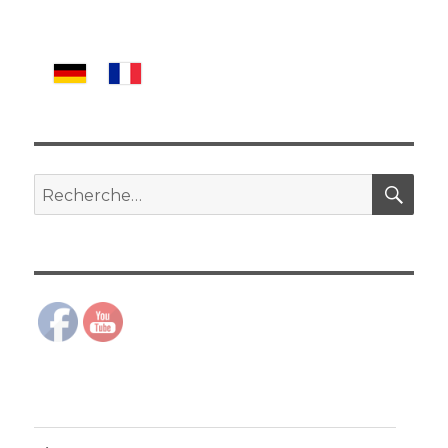
REC
Recherche
pour
: