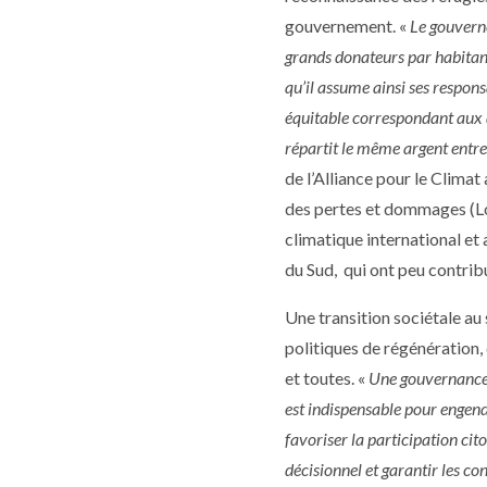
gouvernement. «
Le gouverne
grands donateurs par habitant
qu’il assume ainsi ses respon
équitable correspondant aux 
répartit le même argent entre
de l’Alliance pour le Clima
des pertes et dommages (L
climatique international et
du Sud, qui ont peu contri
Une transition sociétale a
politiques de régénération,
et toutes. «
Une gouvernance p
est indispensable pour engen
favoriser la participation cit
décisionnel et garantir les c