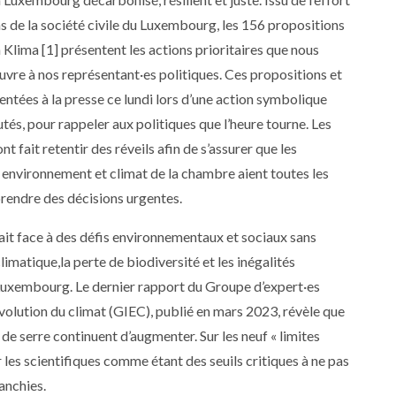
ns de la société civile du Luxembourg, les 156 propositions
Klima [1] présentent les actions prioritaires que nous
re à nos représentant·es politiques. Ces propositions et
entées à la presse ce lundi lors d’une action symbolique
és, pour rappeler aux politiques que l’heure tourne. Les
t fait retentir des réveils afin de s’assurer que les
nvironnement et climat de la chambre aient toutes les
rendre des décisions urgentes.
fait face à des défis environnementaux et sociaux sans
imatique,la perte de biodiversité et les inégalités
Luxembourg. Le dernier rapport du Groupe d’expert·es
volution du climat (GIEC), publié en mars 2023, révèle que
 de serre continuent d’augmenter. Sur les neuf « limites
r les scientifiques comme étant des seuils critiques à ne pas
ranchies.