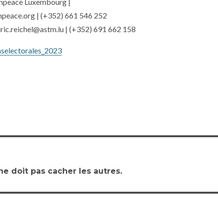
npeace Luxembourg |
eace.org | (+352) 661 546 252
ric.reichel@astm.lu | (+352) 691 662 158
nselectorales_2023
ne doit pas cacher les autres.