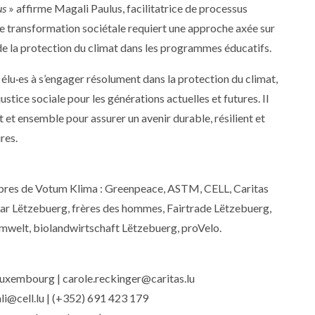
us
» affirme Magali Paulus, facilitatrice de processus
e transformation sociétale requiert une approche axée sur
 de la protection du climat dans les programmes éducatifs.
élu·es à s’engager résolument dans la protection du climat,
ustice sociale pour les générations actuelles et futures. Il
t et ensemble pour assurer un avenir durable, résilient et
res.
bres de Votum Klima : Greenpeace, ASTM, CELL, Caritas
ar Lëtzebuerg, frères des hommes, Fairtrade Lëtzebuerg,
mwelt, biolandwirtschaft Lëtzebuerg, proVelo.
Luxembourg | carole.reckinger@caritas.lu
li@cell.lu | (+352) 691 423 179