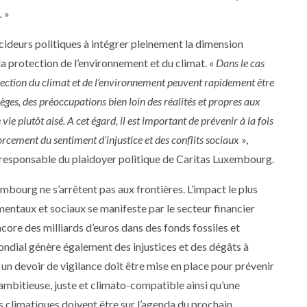
.
»
ideurs politiques à intégrer pleinement la dimension
a protection de l’environnement et du climat. «
Dans le cas
tection du climat et de l’environnement peuvent rapidement être
̀ges, des préoccupations bien loin des réalités et propres aux
 plutôt aisé. A cet égard, il est important de prévenir à la fois
enforcement du sentiment d’injustice et des conflits sociaux
»,
 responsable du plaidoyer politique de Caritas Luxembourg.
mbourg ne s’arrêtent pas aux frontières. L’impact le plus
ntaux et sociaux se manifeste par le secteur financier
ore des milliards d’euros dans des fonds fossiles et
ndial génère également des injustices et des dégâts à
r un devoir de vigilance doit être mise en place pour prévenir
mbitieuse, juste et climato-compatible ainsi qu’une
 climatiques doivent être sur l’agenda du prochain