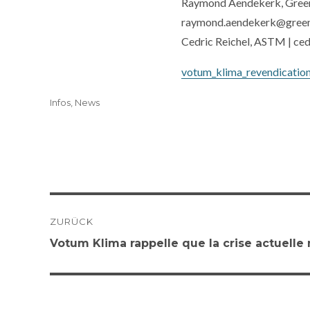
Raymond Aendekerk, Gree
raymond.aendekerk@greenp
Cedric Reichel, ASTM | ced
votum_klima_revendicatio
Kategorien
Infos
,
News
Beitrags-
ZURÜCK
Navigation
Vorheriger
Votum Klima rappelle que la crise actuelle 
Beitrag: