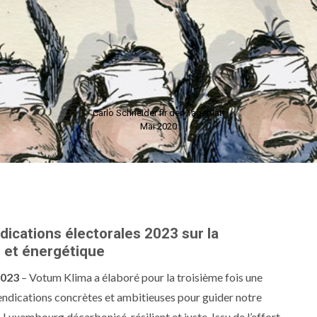
Carlo Schneider fir den Tageblatt
Mai 2020
ications électorales 2023 sur la
e et énergétique
2023
– Votum Klima a élaboré pour la troisième fois une
vendications concrètes et ambitieuses pour guider notre
Luxembourg décarbonisé, résilient et juste. Issu de l’effort